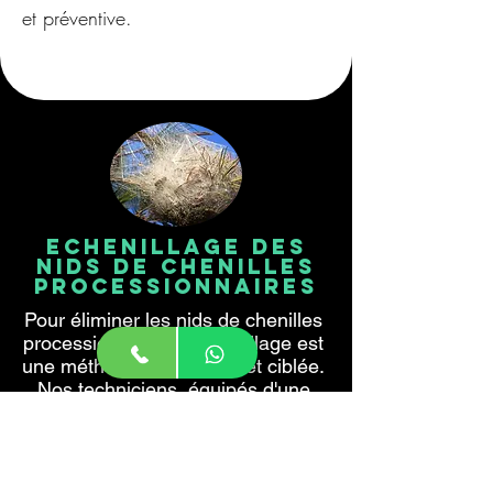
et préventive.
Echenillage des
nids de chenilles
processionnaires
Pour éliminer les nids de chenilles 
processionnaires, l'échenillage est 
une méthode mécanique et ciblée. 
Nos techniciens, équipés d'une 
perche télescopique et d'un 
échenilloir professionnel, peuvent 
intervenir en toute sécurité pour 
couper les branches porteuses de 