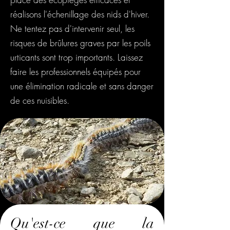
réalisons l'échenillage des nids d'hiver.
Ne tentez pas d'intervenir seul, les
risques de brûlures graves par les poils
urticants sont trop importants. Laissez
faire les professionnels équipés pour
une élimination radicale et sans danger
de ces nuisibles.
Qu'est-ce que la