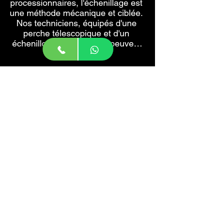
processionnaires, l'échenillage est 
une méthode mécanique et ciblée. 
Nos techniciens, équipés d'une 
perche télescopique et d'un 
échenilloir professionnel, peuvent 
intervenir en toute sécurité pour 
couper les branches porteuses de 
nids, même à grande hauteur.
Installation de
piège sur les
troncs
Pour protéger efficacement votre 
environnement, l'installation de 
pièges à chenilles est une 