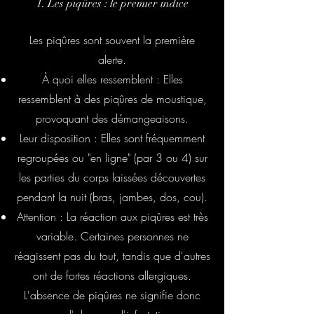
1. Les piqûres : le premier indice
Les piqûres sont souvent la première
alerte.
À quoi elles ressemblent : Elles
ressemblent à des piqûres de moustique,
provoquant des démangeaisons.
Leur disposition : Elles sont fréquemment
regroupées ou "en ligne" (par 3 ou 4) sur
les parties du corps laissées découvertes
pendant la nuit (bras, jambes, dos, cou).
Attention : La réaction aux piqûres est très
variable. Certaines personnes ne
réagissent pas du tout, tandis que d'autres
ont de fortes réactions allergiques.
L'absence de piqûres ne signifie donc