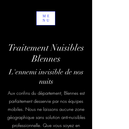
ME
NU
Traitement Nuisibles
Blennes
L'ennemi invisible de nos
nuits
Aux confins du département, Blennes est
parfaitement desservie par nos équipes
mobiles. Nous ne laissons aucune zone
géographique sans solution anti-nuisibles
professionnelle. Que vous soyez en