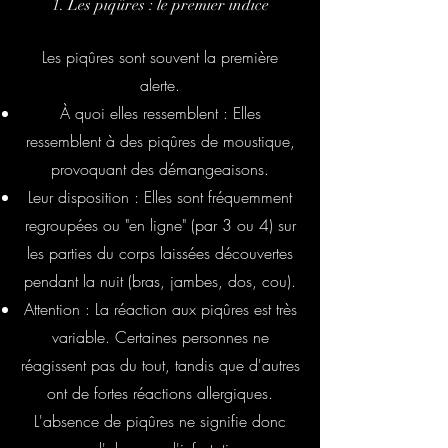
1. Les piqûres : le premier indice
Les piqûres sont souvent la première
alerte.
À quoi elles ressemblent : Elles
ressemblent à des piqûres de moustique,
provoquant des démangeaisons.
Leur disposition : Elles sont fréquemment
regroupées ou "en ligne" (par 3 ou 4) sur
les parties du corps laissées découvertes
pendant la nuit (bras, jambes, dos, cou).
Attention : La réaction aux piqûres est très
variable. Certaines personnes ne
réagissent pas du tout, tandis que d'autres
ont de fortes réactions allergiques.
L'absence de piqûres ne signifie donc