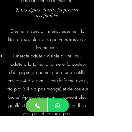
pas l'absence d'infestation.
2. Les signes visuels : les preuves
irréfutables
C'est en inspectant méticuleusement la
literie et ses alentours que vous trouverez
les preuves.
L'insecte adulte : Visible à l'œil nu,
l'adulte a la taille, la forme et la couleur
d'un pépin de pomme ou d'une lentille
(environ 4 à 7 mm). Il est de forme ovale,
très plat (s'il n'a pas mangé) et de couleur
brune. Après s'être nourri, il devient plus
gonflé et d'une couleur rouge-brun. Il ne
vole pas et ne saute pas.
Les taches noires : Ce sont leurs
déjections (sang digéré). Elles forment de