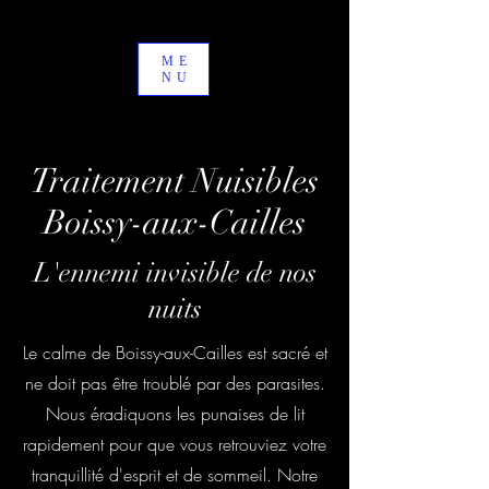
ME
NU
Traitement Nuisibles
Boissy-aux-Cailles
L'ennemi invisible de nos
nuits
Le calme de Boissy-aux-Cailles est sacré et
ne doit pas être troublé par des parasites.
Nous éradiquons les punaises de lit
rapidement pour que vous retrouviez votre
tranquillité d'esprit et de sommeil. Notre