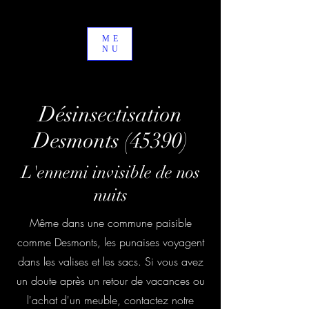
ME
NU
Désinsectisation
Desmonts (45390)
L'ennemi invisible de nos
nuits
Même dans une commune paisible
comme Desmonts, les punaises voyagent
dans les valises et les sacs. Si vous avez
un doute après un retour de vacances ou
l'achat d'un meuble, contactez notre