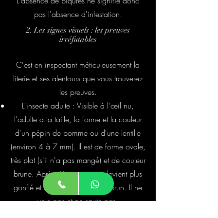
L'absence de piqûres ne signifie donc
pas l'absence d'infestation.
2. Les signes visuels : les preuves
irréfutables
C'est en inspectant méticuleusement la
literie et ses alentours que vous trouverez
les preuves.
L'insecte adulte : Visible à l'œil nu,
l'adulte a la taille, la forme et la couleur
d'un pépin de pomme ou d'une lentille
(environ 4 à 7 mm). Il est de forme ovale,
très plat (s'il n'a pas mangé) et de couleur
brune. Après s'être nourri, il devient plus
gonflé et d'une couleur rouge-brun. Il ne
vole pas et ne saute pas.
Les taches noires : Ce sont leurs