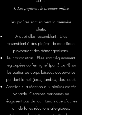
1. Les piqûres : le premier indice
Les piqûres sont souvent la première
alerte.
À quoi elles ressemblent : Elles
ressemblent à des piqûres de moustique,
provoquant des démangeaisons.
Leur disposition : Elles sont fréquemment
regroupées ou "en ligne" (par 3 ou 4) sur
les parties du corps laissées découvertes
pendant la nuit (bras, jambes, dos, cou).
Attention : La réaction aux piqûres est très
variable. Certaines personnes ne
réagissent pas du tout, tandis que d'autres
ont de fortes réactions allergiques.