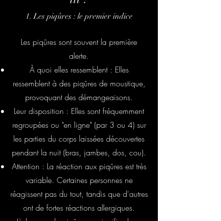
1. Les piqûres : le premier indice
Les piqûres sont souvent la première
alerte.
À quoi elles ressemblent : Elles
ressemblent à des piqûres de moustique,
provoquant des démangeaisons.
Leur disposition : Elles sont fréquemment
regroupées ou "en ligne" (par 3 ou 4) sur
les parties du corps laissées découvertes
pendant la nuit (bras, jambes, dos, cou).
Attention : La réaction aux piqûres est très
variable. Certaines personnes ne
réagissent pas du tout, tandis que d'autres
ont de fortes réactions allergiques.