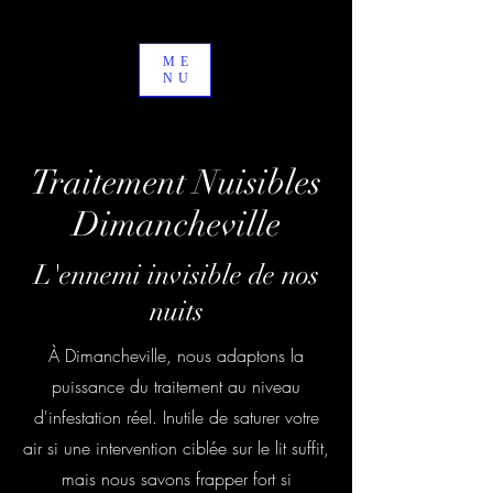
ME
NU
Traitement Nuisibles
Dimancheville
L'ennemi invisible de nos
nuits
À Dimancheville, nous adaptons la
puissance du traitement au niveau
d'infestation réel. Inutile de saturer votre
air si une intervention ciblée sur le lit suffit,
mais nous savons frapper fort si