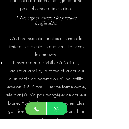
L'absence de piqûres ne signifie donc
pas l'absence d'infestation.
2. Les signes visuels : les preuves
irréfutables
C'est en inspectant méticuleusement la
literie et ses alentours que vous trouverez
les preuves.
L'insecte adulte : Visible à l'œil nu,
l'adulte a la taille, la forme et la couleur
d'un pépin de pomme ou d'une lentille
(environ 4 à 7 mm). Il est de forme ovale,
très plat (s'il n'a pas mangé) et de couleur
brune. Après s'être nourri, il devient plus
gonflé et d'une couleur rouge-brun. Il ne
vole pas et ne saute pas.
Les taches noires : Ce sont leurs