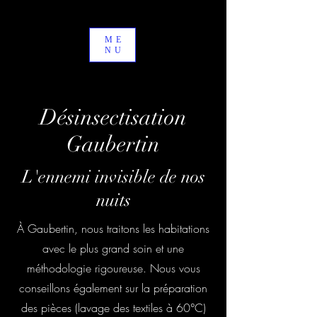
ME
NU
Désinsectisation
Gaubertin
L'ennemi invisible de nos
nuits
À Gaubertin, nous traitons les habitations
avec le plus grand soin et une
méthodologie rigoureuse. Nous vous
conseillons également sur la préparation
des pièces (lavage des textiles à 60°C)