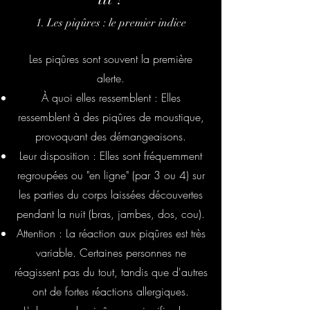
1. Les piqûres : le premier indice
Les piqûres sont souvent la première
alerte.
À quoi elles ressemblent : Elles
ressemblent à des piqûres de moustique,
provoquant des démangeaisons.
Leur disposition : Elles sont fréquemment
regroupées ou "en ligne" (par 3 ou 4) sur
les parties du corps laissées découvertes
pendant la nuit (bras, jambes, dos, cou).
Attention : La réaction aux piqûres est très
variable. Certaines personnes ne
réagissent pas du tout, tandis que d'autres
ont de fortes réactions allergiques.