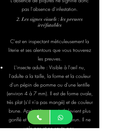
L'absence de piqûres ne signifie donc
pas l'absence d'infestation.
2. Les signes visuels : les preuves
irréfutables
C'est en inspectant méticuleusement la
literie et ses alentours que vous trouverez
les preuves.
L'insecte adulte : Visible à l'œil nu,
l'adulte a la taille, la forme et la couleur
d'un pépin de pomme ou d'une lentille
(environ 4 à 7 mm). Il est de forme ovale,
très plat (s'il n'a pas mangé) et de couleur
brune. Après s'être nourri, il devient plus
gonflé et d'une couleur rouge-brun. Il ne
vole pas et ne saute pas.
Les taches noires : Ce sont leurs