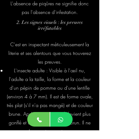
L'absence de piqûres ne signifie donc
pas l'absence d'infestation.
2. Les signes visuels : les preuves
irréfutables
C'est en inspectant méticuleusement la
literie et ses alentours que vous trouverez
les preuves.
L'insecte adulte : Visible à l'œil nu,
l'adulte a la taille, la forme et la couleur
d'un pépin de pomme ou d'une lentille
(environ 4 à 7 mm). Il est de forme ovale,
très plat (s'il n'a pas mangé) et de couleur
brune. Après s'être nourri, il devient plus
gonflé et d'une couleur rouge-brun. Il ne
vole pas et ne saute pas.