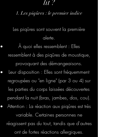
lit ?
1. Les piqûres : le premier indice
Les piqûres sont souvent la première
alerte.
À quoi elles ressemblent : Elles
ressemblent à des piqûres de moustique,
provoquant des démangeaisons.
Leur disposition : Elles sont fréquemment
regroupées ou "en ligne" (par 3 ou 4) sur
les parties du corps laissées découvertes
pendant la nuit (bras, jambes, dos, cou).
Attention : La réaction aux piqûres est très
variable. Certaines personnes ne
réagissent pas du tout, tandis que d'autres
ont de fortes réactions allergiques.