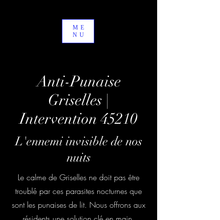
ME
NU
Anti-Punaise
Griselles |
Intervention 45210
L'ennemi invisible de nos
nuits
Le calme de Griselles ne doit pas être
troublé par ces parasites nocturnes que
sont les punaises de lit. Nous offrons aux
résidents une solution clé en main,