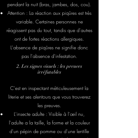
pendant la nuit (bras, jambes, dos, cou).
Attention : La réaction aux piqûres est très
variable. Certaines personnes ne
réagissent pas du tout, tandis que d'autres
ont de fortes réactions allergiques.
L'absence de piqûres ne signifie donc
pas l'absence d'infestation.
2. Les signes visuels : les preuves
irréfutables
C'est en inspectant méticuleusement la
literie et ses alentours que vous trouverez
les preuves.
L'insecte adulte : Visible à l'œil nu,
l'adulte a la taille, la forme et la couleur
d'un pépin de pomme ou d'une lentille