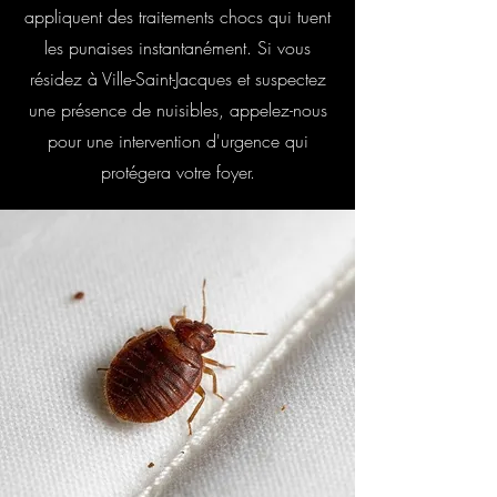
appliquent des traitements chocs qui tuent
les punaises instantanément. Si vous
résidez à Ville-Saint-Jacques et suspectez
une présence de nuisibles, appelez-nous
pour une intervention d'urgence qui
protégera votre foyer.