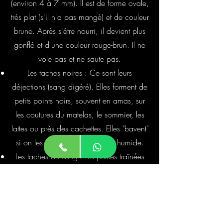
(environ 4 à 7 mm). Il est de forme ovale,
très plat (s'il n'a pas mangé) et de couleur
brune. Après s'être nourri, il devient plus
gonflé et d'une couleur rouge-brun. Il ne
vole pas et ne saute pas.
Les taches noires : Ce sont leurs
déjections (sang digéré). Elles forment de
petits points noirs, souvent en amas, sur
les coutures du matelas, le sommier, les
lattes ou près des cachettes. Elles "bavent"
si on les frotte avec un chiffon humide.
Les taches de sang : De petites traînées
ou taches de sang sur les draps peuvent
être causées par l'écrasement d'une
punaise gorgée de sang pendant votre
sommeil.