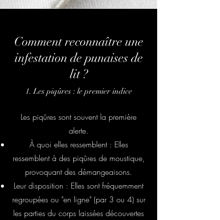
Comment reconnaître une
infestation de punaises de
lit ?
1. Les piqûres : le premier indice
Les piqûres sont souvent la première
alerte.
À quoi elles ressemblent : Elles
ressemblent à des piqûres de moustique,
provoquant des démangeaisons.
Leur disposition : Elles sont fréquemment
regroupées ou "en ligne" (par 3 ou 4) sur
les parties du corps laissées découvertes