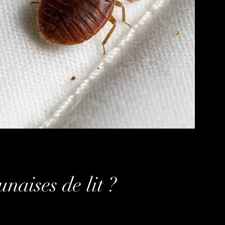
llemer
naises de lit ?