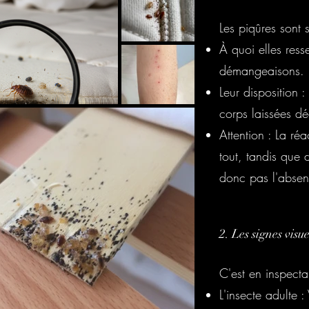
Les piqûres sont 
À quoi elles res
démangeaisons.
Leur disposition 
corps laissées dé
Attention : La ré
tout, tandis que 
donc pas l'absenc
2. Les signes visue
C'est en inspecta
L'insecte adulte :