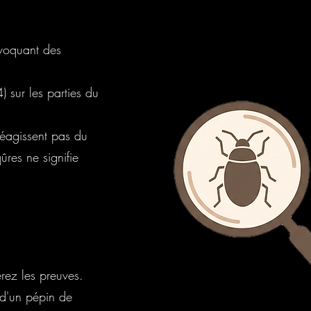
ovoquant des
) sur les parties du
 réagissent pas du
ûres ne signifie
erez les preuves.
r d'un pépin de