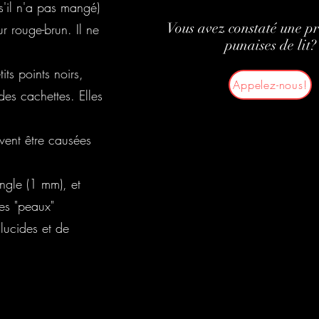
s'il n'a pas mangé)
Vous avez constaté une p
ur rouge-brun. Il ne
punaises de lit?
its points noirs,
Appelez-nous!
des cachettes. Elles
vent être causées
ingle (1 mm), et
es "peaux"
slucides et de