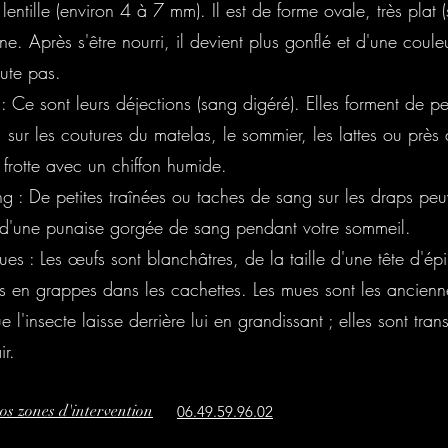
ntille (environ 4 à 7 mm). Il est de forme ovale, très plat (
ne. Après s'être nourri, il devient plus gonflé et d'une coule
ute pas.
: Ce sont leurs déjections (sang digéré). Elles forment de pet
sur les coutures du matelas, le sommier, les lattes ou près 
s frotte avec un chiffon humide.
g : De petites traînées ou taches de sang sur les draps peu
 d'une punaise gorgée de sang pendant votre sommeil.
ues : Les œufs sont blanchâtres, de la taille d'une tête d'ép
s en grappes dans les cachettes. Les mues sont les ancienn
e l'insecte laisse derrière lui en grandissant ; elles sont tran
ir.
nos zones d'intervention
06.49.59.96.02