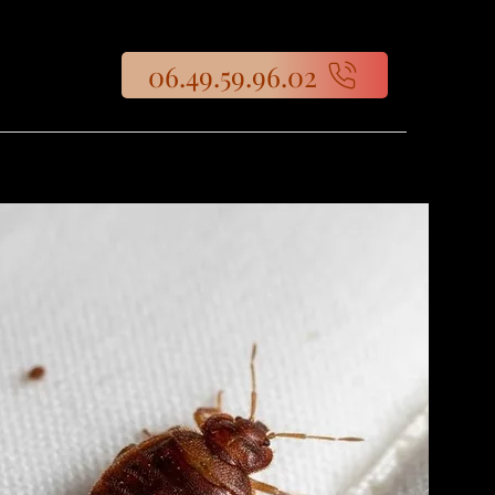
06.49.59.96.02
s
.
r vous
té