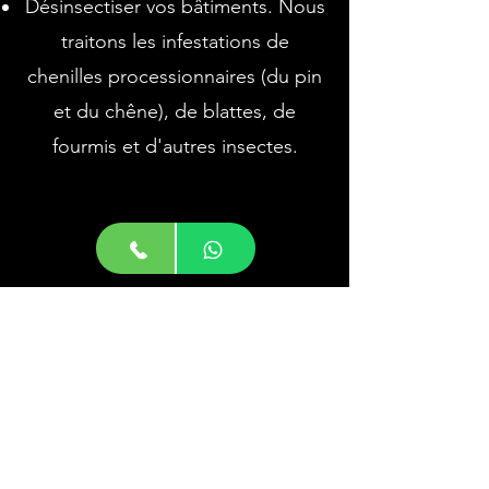
Désinsectiser vos bâtiments. Nous
traitons les infestations de
chenilles processionnaires (du pin
et du chêne), de blattes, de
fourmis et d'autres insectes.
Certifié et formé pour l'utilisation de
produits Biocides dans le respect des
normes européennes et de
l'environnement.
Solution Guêpes & Nuisibles est
enregistré à la Chambre de Métier et de